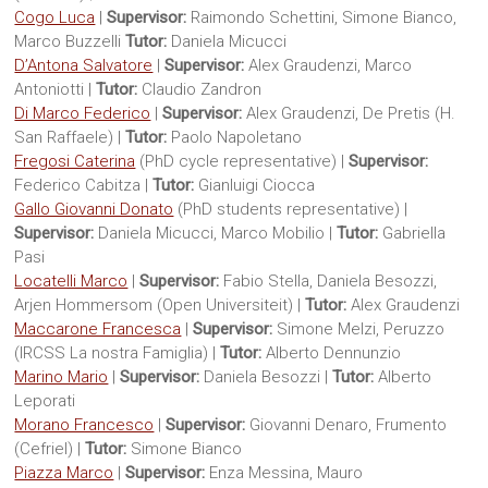
Cogo Luca
|
Supervisor:
Raimondo Schettini, Simone Bianco,
Marco Buzzelli
Tutor
:
Daniela Micucci
D’Antona Salvatore
|
Supervisor:
Alex Graudenzi, Marco
Antoniotti |
Tutor
:
Claudio Zandron
Di Marco Federico
|
Supervisor:
Alex Graudenzi, De Pretis (H.
San Raffaele) |
Tutor
:
Paolo Napoletano
Fregosi Caterina
(PhD cycle representative) |
Supervisor:
Federico Cabitza |
Tutor
:
Gianluigi Ciocca
Gallo Giovanni Donato
(PhD students representative) |
Supervisor:
Daniela Micucci, Marco Mobilio |
Tutor
:
Gabriella
Pasi
Locatelli Marco
|
Supervisor:
Fabio Stella, Daniela Besozzi,
Arjen Hommersom (Open Universiteit) |
Tutor
:
Alex Graudenzi
Maccarone Francesca
|
Supervisor:
Simone Melzi, Peruzzo
(IRCSS La nostra Famiglia) |
Tutor
:
Alberto Dennunzio
Marino Mario
|
Supervisor:
Daniela Besozzi |
Tutor
:
Alberto
Leporati
Morano Francesco
|
Supervisor:
Giovanni Denaro, Frumento
(Cefriel) |
Tutor
:
Simone Bianco
Piazza Marco
|
Supervisor:
Enza Messina, Mauro