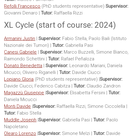
Refolli Francesco
(PhD students representative)
Supervisor:
Giovanni Denaro |
Tutor:
Raffaella Rizzi
XL Cycle (start of course: 2024)
Armanini Justin
|
Supervisor:
Fabio Stella, Paolo Baili (Istituto
Nazionale dei Tumori) |
Tutor:
Gabriella Pasi
Canesi Gabriele
|
Supervisor:
Marco Buzzelli, Simone Bianco,
Raimondo Schettini |
Tutor:
Rafael Peñaloza
Donato Benedetta
|
Supervisor:
Leonardo Mariani, Daniela
Micucci, Oliviero Riganelli |
Tutor:
Davide Ciucci
Lopiano Gloria
(PhD students representative) |
Supervisor:
Davide Ciucci, Federico Cabitza |
Tutor:
Claudio Zandron
Magazzù Giuseppe
|
Supervisor:
Elisabetta Fersini |
Tutor:
Daniela Micucci
Monti Davide
|
Supervisor:
Raffaella Rizzi, Simone Ciccolella |
Tutor:
Fabio Stella
Muddle Joseph
|
Supervisor:
Gabriella Pasi |
Tutor:
Paolo
Napoletano
Olearo Lorenzo
|
Supervisor:
Simone Melzi |
Tutor:
Davide