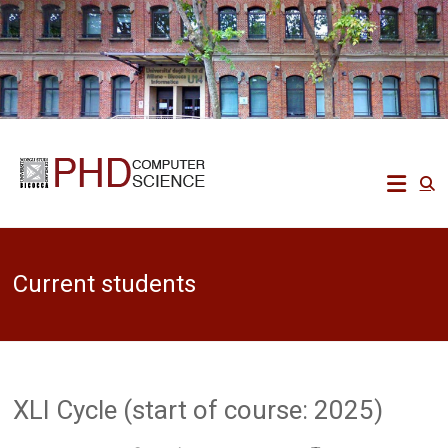
Skip
to
content
Ph.D.
in
Computer
Current students
Science
Ecco
un
altro
sito
XLI Cycle (start of course: 2025)
PREPROD
WPMU