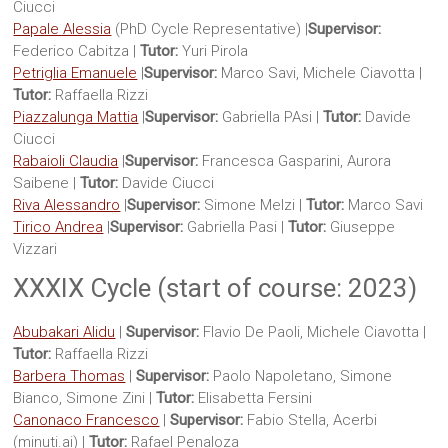
Ciucci
Papale Alessia
(PhD Cycle Representative) |
Supervisor:
Federico Cabitza |
Tutor:
Yuri Pirola
Petriglia Emanuele
|
Supervisor:
Marco Savi, Michele Ciavotta |
Tutor:
Raffaella Rizzi
Piazzalunga Mattia
|
Supervisor:
Gabriella PAsi |
Tutor:
Davide
Ciucci
Rabaioli Claudia
|
Supervisor:
Francesca Gasparini, Aurora
Saibene |
Tutor:
Davide Ciucci
Riva Alessandro
|
Supervisor:
Simone Melzi |
Tutor:
Marco Savi
Tirico Andrea
|
Supervisor:
Gabriella Pasi |
Tutor:
Giuseppe
Vizzari
XXXIX Cycle (start of course: 2023)
Abubakari Alidu
|
Supervisor:
Flavio De Paoli, Michele Ciavotta |
Tutor
:
Raffaella Rizzi
Barbera Thomas
|
Supervisor:
Paolo Napoletano, Simone
Bianco, Simone Zini |
Tutor
:
Elisabetta Fersini
Canonaco Francesco
|
Supervisor:
Fabio Stella, Acerbi
(minuti.ai) |
Tutor
:
Rafael Penaloza