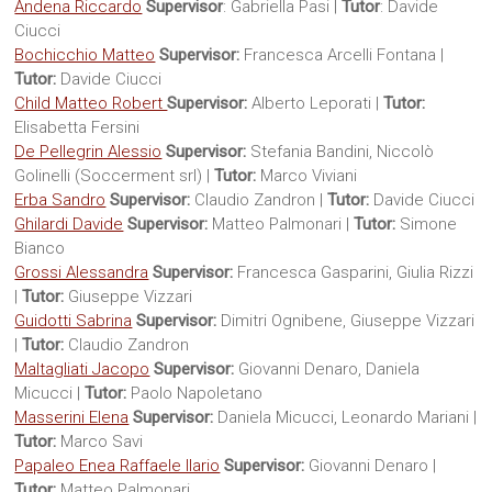
Andena Riccardo
Supervisor
: Gabriella Pasi |
Tutor
: Davide
Sites
Ciucci
Bochicchio Matteo
Supervisor:
Francesca Arcelli Fontana |
Tutor:
Davide Ciucci
Child Matteo Robert
Supervisor:
Alberto Leporati |
Tutor:
Elisabetta Fersini
De Pellegrin Alessio
Supervisor:
Stefania Bandini, Niccolò
Golinelli (Soccerment srl) |
Tutor:
Marco Viviani
Erba Sandro
Supervisor:
Claudio Zandron |
Tutor:
Davide Ciucci
Ghilardi Davide
Supervisor:
Matteo Palmonari |
Tutor:
Simone
Bianco
Grossi Alessandra
Supervisor:
Francesca Gasparini, Giulia Rizzi
|
Tutor:
Giuseppe Vizzari
Guidotti Sabrina
Supervisor:
Dimitri Ognibene, Giuseppe Vizzari
|
Tutor:
Claudio Zandron
Maltagliati Jacopo
Supervisor:
Giovanni Denaro, Daniela
Micucci |
Tutor:
Paolo Napoletano
Masserini Elena
Supervisor:
Daniela Micucci, Leonardo Mariani |
Tutor:
Marco Savi
Papaleo Enea Raffaele Ilario
Supervisor:
Giovanni Denaro |
Tutor:
Matteo Palmonari