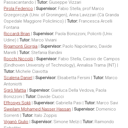
Passacantando |
Tutor
:
Giuseppe Vizzari
Pirola Federico
|
Supervisor:
Fabio Stella, prof Marco
Grzegorczyk (Univ. of Groningen), Anna Lavizzari (Cà Granda
Ospedale Maggiore Policlinico) |
Tutor
:
Francesca Arcelli
Fontana
Riccardi Brian
|
Supervisor:
Paola Bonizzoni, Policriti (Univ.
Udine) |
Tutor
:
Marco Viviani
Rigamonti Giorgia
|
Supervisor:
Paolo Napoletano, Davide
Marelli |
Tutor
:
Stefania Bandini
Rocchi Niccolò
|
Supervisor:
Fabio Stella, Cassio de Campos
(Eindhoven University of Technology), Annalisa Trama (INT) |
Tutor
:
Michele Ciavotta
Scalena Daniel
|
Supervisor:
Elisabetta Fersini |
Tutor
:
Marco
Antoniotti
Sgrò Mattia
|
Supervisor:
Gianluca Della Vedova, Paola
Bonizzoni |
Tutor
:
Davide Ciucci
Effrosyni Sokli
|
Supervisor:
Gabriella Pasi |
Tutor
:
Marco Savi
Sweilam Mohamed Nasser Hassan
|
Supervisor:
Domenico
Sorrenti |
Tutor
:
Italo Zoppis
Viganò Giulio
|
Supervisor:
Simone Melzi |
Tutor
:
Raimondo